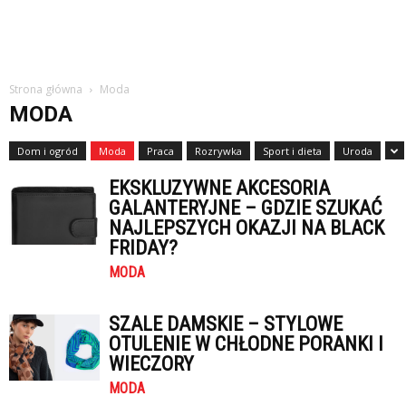
Strona główna
Moda
MODA
Dom i ogród
Moda
Praca
Rozrywka
Sport i dieta
Uroda
EKSKLUZYWNE AKCESORIA
GALANTERYJNE – GDZIE SZUKAĆ
NAJLEPSZYCH OKAZJI NA BLACK
FRIDAY?
MODA
SZALE DAMSKIE – STYLOWE
OTULENIE W CHŁODNE PORANKI I
WIECZORY
MODA