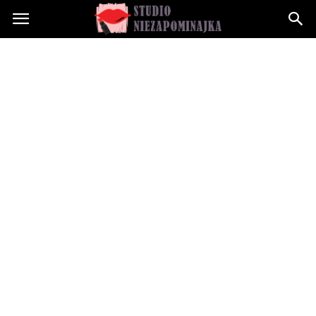
Studioniezapominajka.pl