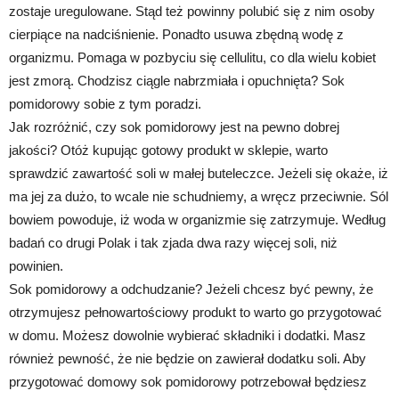
zostaje uregulowane. Stąd też powinny polubić się z nim osoby
cierpiące na nadciśnienie. Ponadto usuwa zbędną wodę z
organizmu. Pomaga w pozbyciu się cellulitu, co dla wielu kobiet
jest zmorą. Chodzisz ciągle nabrzmiała i opuchnięta? Sok
pomidorowy sobie z tym poradzi.
Jak rozróżnić, czy sok pomidorowy jest na pewno dobrej
jakości? Otóż kupując gotowy produkt w sklepie, warto
sprawdzić zawartość soli w małej buteleczce. Jeżeli się okaże, iż
ma jej za dużo, to wcale nie schudniemy, a wręcz przeciwnie. Sól
bowiem powoduje, iż woda w organizmie się zatrzymuje. Według
badań co drugi Polak i tak zjada dwa razy więcej soli, niż
powinien.
Sok pomidorowy a odchudzanie? Jeżeli chcesz być pewny, że
otrzymujesz pełnowartościowy produkt to warto go przygotować
w domu. Możesz dowolnie wybierać składniki i dodatki. Masz
również pewność, że nie będzie on zawierał dodatku soli. Aby
przygotować domowy sok pomidorowy potrzebował będziesz