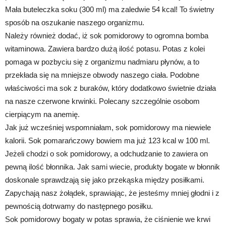
Mała buteleczka soku (300 ml) ma zaledwie 54 kcal! To świetny
sposób na oszukanie naszego organizmu.
Należy również dodać, iż sok pomidorowy to ogromna bomba
witaminowa. Zawiera bardzo dużą ilość potasu. Potas z kolei
pomaga w pozbyciu się z organizmu nadmiaru płynów, a to
przekłada się na mniejsze obwody naszego ciała. Podobne
właściwości ma sok z buraków, który dodatkowo świetnie działa
na nasze czerwone krwinki. Polecany szczególnie osobom
cierpiącym na anemię.
Jak już wcześniej wspomniałam, sok pomidorowy ma niewiele
kalorii. Sok pomarańczowy bowiem ma już 123 kcal w 100 ml.
Jeżeli chodzi o sok pomidorowy, a odchudzanie to zawiera on
pewną ilość błonnika. Jak sami wiecie, produkty bogate w błonnik
doskonale sprawdzają się jako przekąska między posiłkami.
Zapychają nasz żołądek, sprawiając, że jesteśmy mniej głodni i z
pewnością dotrwamy do następnego posiłku.
Sok pomidorowy bogaty w potas sprawia, że ciśnienie we krwi