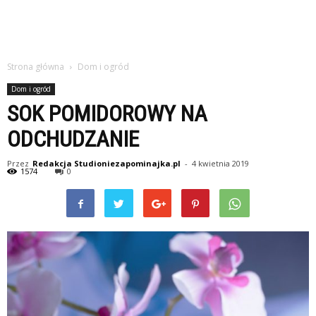
Strona główna
Dom i ogród
Dom i ogród
SOK POMIDOROWY NA
ODCHUDZANIE
Przez
Redakcja Studioniezapominajka.pl
-
4 kwietnia 2019
1574
0