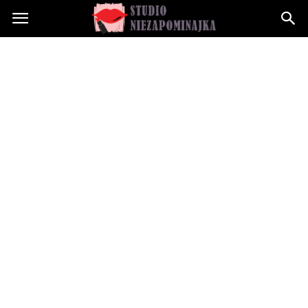
Studioniezapominajka.pl