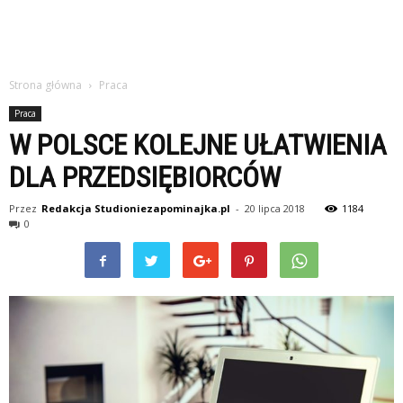
Strona główna
Praca
Praca
W POLSCE KOLEJNE UŁATWIENIA
DLA PRZEDSIĘBIORCÓW
Przez
Redakcja Studioniezapominajka.pl
-
20 lipca 2018
1184
0