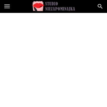
Studioniezapominajka.pl