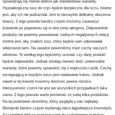
sprawdzają się równie dobrze jak standardowe warianty.
Hypoalergiczny tusz do rzęs będzie bezpieczny dla oczu. Istotne
jest, aby ich nie podrażniał. Jest to niezwykle delikatny obszerna
twarzy. Z tego powodu bardzo często możemy zauważyć
łzawienie po pojawieniu się w otoczeniu alergenu. Odpowiednie
produkty nie powinny powodować żadnych negatywnych relacji.
Istotne jest, aby znaleźć tusz, który będzie nam odpowiadał
właściwościami. Na uwadze powinniśmy mieć cechy naszych
włosków. To według tego będziemy oceniać czy dany produkt
będzie odpowiedni. Jednak istnieją również dość uniwersalne
warianty, które powinny sprawdzić się u większości osób. Cechą
występującą w każdym tuszu jest nadawanie koloru. Jednak
nawet w tej kwestii możemy dostrzec pewne różnice.
Intensywność czerni nie jest we wszystkich przypadkach taka
sama. Z tego powodu warto porównać ze sobą kilka produktów.
Na tej podstawie określimy, który wygląda u nas najlepiej.
Blondynki bardzo często wybierają nieco łagodniejsze kosmetyki.
Szczególnie jeśli są przeznaczone do codziennego makijażu.