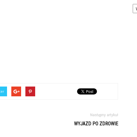
Ka
ter
Następny artykuł
WYJAZD PO ZDROWIE