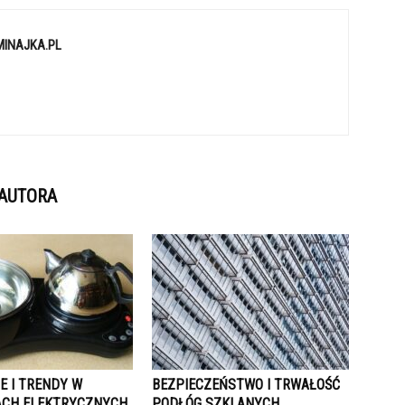
MINAJKA.PL
 AUTORA
E I TRENDY W
BEZPIECZEŃSTWO I TRWAŁOŚĆ
CH ELEKTRYCZNYCH
PODŁÓG SZKLANYCH