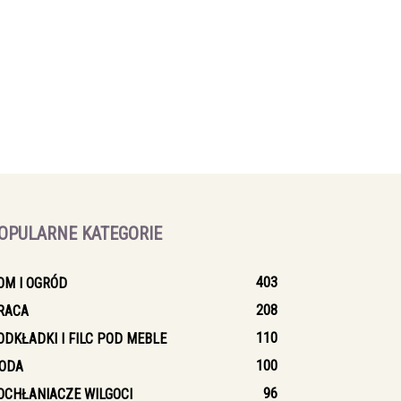
OPULARNE KATEGORIE
403
OM I OGRÓD
208
RACA
110
ODKŁADKI I FILC POD MEBLE
100
ODA
96
OCHŁANIACZE WILGOCI