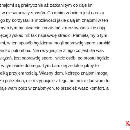
znajomi są praktycznie aż zatkani tym co daje im
z w niesamowity sposób. Co moim zdaniem jest rzeczą
o by korzystali z możliwości jakie dają im znajomi w ten
y o tym by otwarcie korzystać z możliwości jakie dają
cej zyskać niż tak naprawdę stracić. Pamiętajmy o tym
jomi, w ten sposób będziemy mogli naprawdę sporo zarobić
rdzo potrzebna. Nie rezygnujcie z tego co jest dla was
wiązań, jest naprawdę sporo i wiele osób, po prostu będzie
 w tym wiele dobrego. Tym bardziej że takie jakby to
ielką przyjemnością. Własny dom, którego znajomi mogą
o potrzebna, nie rezygnujcie z tego, bo może dać wam to
 daje wam podziw znajomych, to przecież wasz komfort, a
K