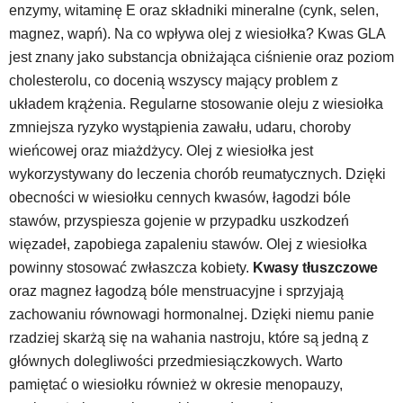
enzymy, witaminę E oraz składniki mineralne (cynk, selen,
magnez, wapń). Na co wpływa olej z wiesiołka? Kwas GLA
jest znany jako substancja obniżająca ciśnienie oraz poziom
cholesterolu, co docenią wszyscy mający problem z
układem krążenia. Regularne stosowanie oleju z wiesiołka
zmniejsza ryzyko wystąpienia zawału, udaru, choroby
wieńcowej oraz miażdżycy. Olej z wiesiołka jest
wykorzystywany do leczenia chorób reumatycznych. Dzięki
obecności w wiesiołku cennych kwasów, łagodzi bóle
stawów, przyspiesza gojenie w przypadku uszkodzeń
więzadeł, zapobiega zapaleniu stawów. Olej z wiesiołka
powinny stosować zwłaszcza kobiety.
Kwasy tłuszczowe
oraz magnez łagodzą bóle menstruacyjne i sprzyjają
zachowaniu równowagi hormonalnej. Dzięki niemu panie
rzadziej skarżą się na wahania nastroju, które są jedną z
głównych dolegliwości przedmiesiączkowych. Warto
pamiętać o wiesiołku również w okresie menopauzy,