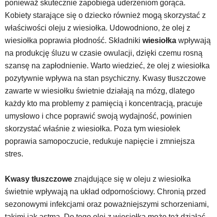
ponieważ skutecznie zapobiega uderzeniom gorąca.
Kobiety starające się o dziecko również mogą skorzystać z
właściwości oleju z wiesiołka. Udowodniono, że olej z
wiesiołka poprawia płodność. Składniki
wiesiołka
wpływają
na produkcję śluzu w czasie owulacji, dzięki czemu rosną
szansę na zapłodnienie. Warto wiedzieć, że olej z wiesiołka
pozytywnie wpływa na stan psychiczny. Kwasy tłuszczowe
zawarte w wiesiołku świetnie działają na mózg, dlatego
każdy kto ma problemy z pamięcią i koncentracją, pracuje
umysłowo i chce poprawić swoją wydajność, powinien
skorzystać właśnie z wiesiołka. Poza tym wiesiołek
poprawia samopoczucie, redukuje napięcie i zmniejsza
stres.
Kwasy tłuszczowe
znajdujące się w oleju z wiesiołka
świetnie wpływają na układ odpornościowy. Chronią przed
sezonowymi infekcjami oraz poważniejszymi schorzeniami,
takimi jak astma. Do tego olej z wiesiołka może też działać