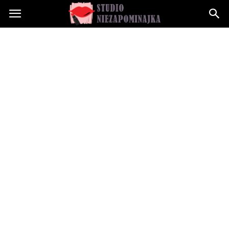
Studioniezapominajka.pl