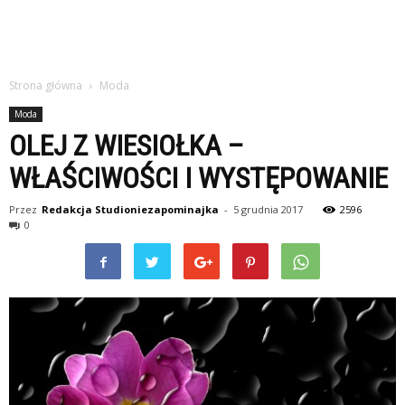
Strona główna
Moda
Moda
OLEJ Z WIESIOŁKA –
WŁAŚCIWOŚCI I WYSTĘPOWANIE
Przez
Redakcja Studioniezapominajka
-
5 grudnia 2017
2596
0