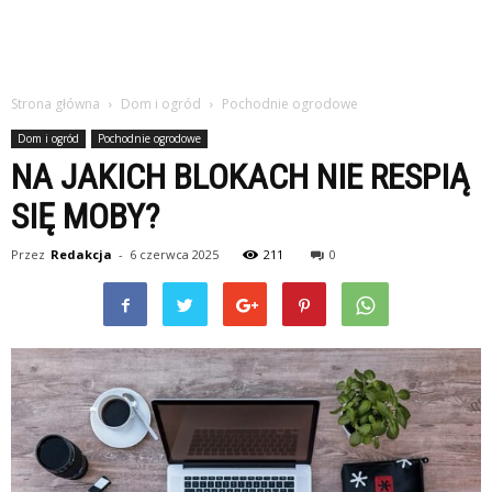
Strona główna
Dom i ogród
Pochodnie ogrodowe
Dom i ogród
Pochodnie ogrodowe
NA JAKICH BLOKACH NIE RESPIĄ
SIĘ MOBY?
Przez
Redakcja
-
6 czerwca 2025
211
0