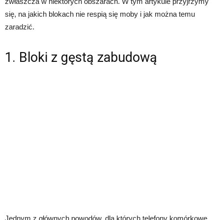
zwłaszcza w niektórych obszarach. W tym artykule przyjrzymy
się, na jakich blokach nie respią się moby i jak można temu
zaradzić.
1. Bloki z gęstą zabudową
Jednym z głównych powodów, dla których telefony komórkowe