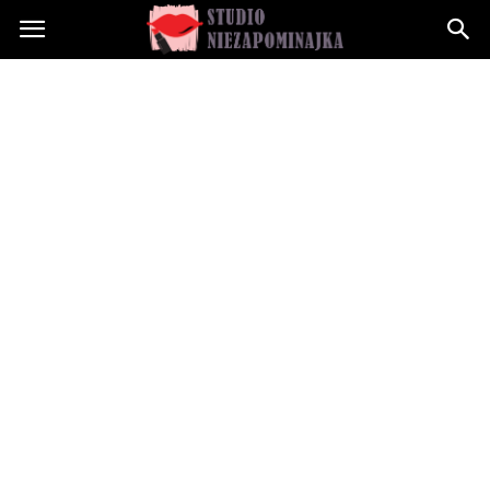
Studioniezapominajka.pl