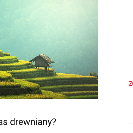
Z
as drewniany?