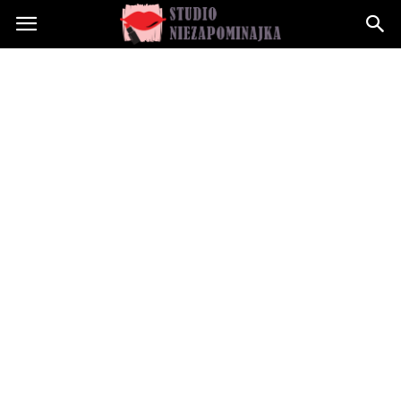
Studioniezapominajka.pl