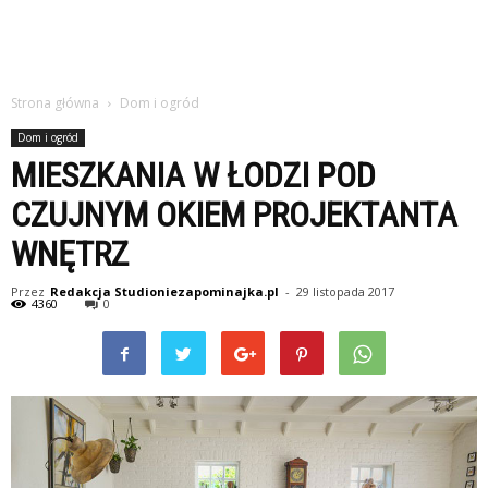
Strona główna
Dom i ogród
Dom i ogród
MIESZKANIA W ŁODZI POD
CZUJNYM OKIEM PROJEKTANTA
WNĘTRZ
Przez
Redakcja Studioniezapominajka.pl
-
29 listopada 2017
4360
0