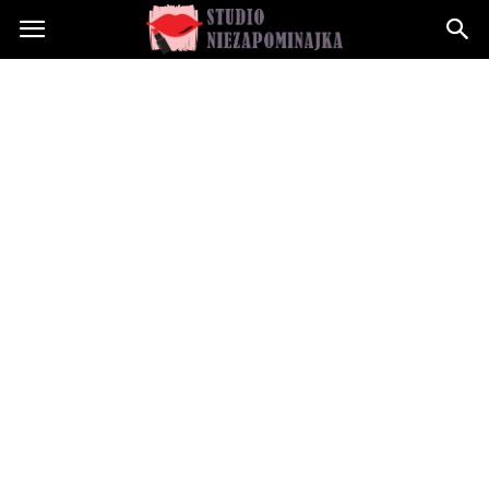
Studioniezapominajka.pl