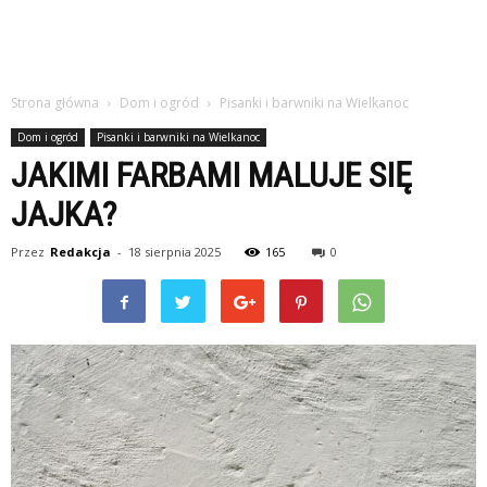
Strona główna
Dom i ogród
Pisanki i barwniki na Wielkanoc
Dom i ogród
Pisanki i barwniki na Wielkanoc
JAKIMI FARBAMI MALUJE SIĘ
JAJKA?
Przez
Redakcja
-
18 sierpnia 2025
165
0