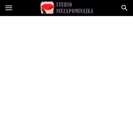
Studioniezapominajka.pl