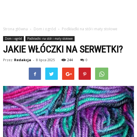
Strona główna
Dom i ogród
Podkładki na stół i maty stołowe
Dom i ogród
Podkładki na stół i maty stołowe
JAKIE WŁÓCZKI NA SERWETKI?
Przez
Redakcja
-
8 lipca 2025
244
0