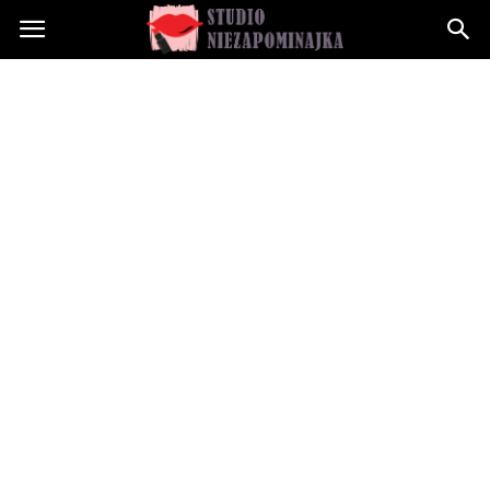
Studioniezapominajka.pl