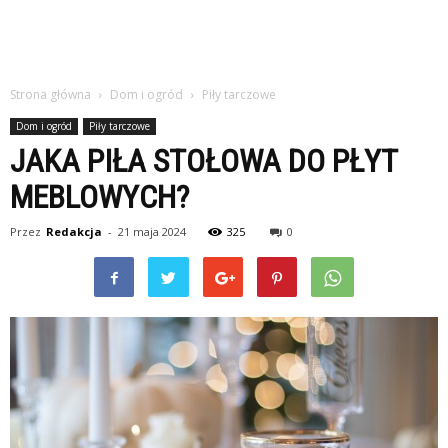
Strona główna
Dom i ogród
Piły tarczowe
Dom i ogród
Piły tarczowe
JAKA PIŁA STOŁOWA DO PŁYT
MEBLOWYCH?
Przez
Redakcja
-
21 maja 2024
325
0