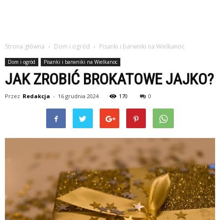
Strona główna
Dom i ogród
Pisanki i barwniki na Wielkanoc
Dom i ogród
Pisanki i barwniki na Wielkanoc
JAK ZROBIĆ BROKATOWE JAJKO?
Przez
Redakcja
-
16 grudnia 2024
170
0