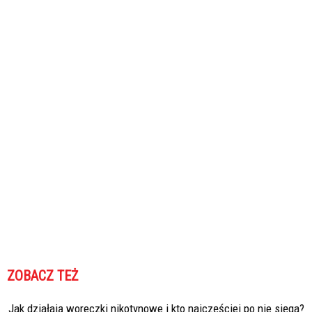
ZOBACZ TEŻ
Jak działają woreczki nikotynowe i kto najczęściej po nie sięga?