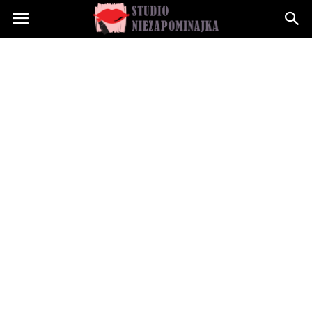
Studioniezapominajka.pl