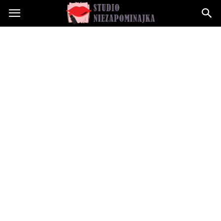
Studioniezapominajka.pl