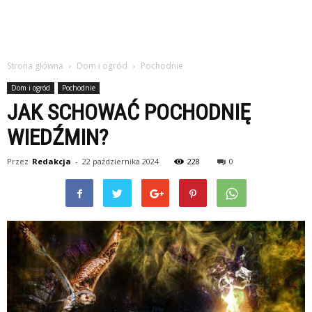
Strona główna
Dom i ogród
Pochodnie
Dom i ogród
Pochodnie
JAK SCHOWAĆ POCHODNIĘ
WIEDŹMIN?
Przez
Redakcja
-
22 października 2024
228
0