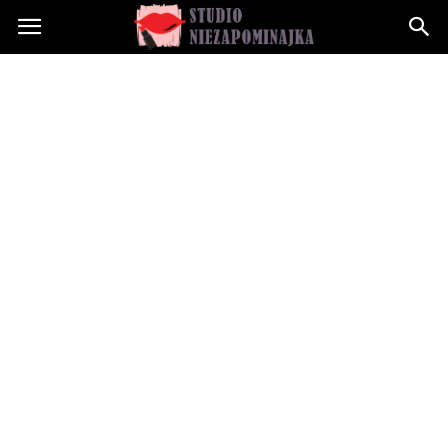
Studioniezapominajka.pl