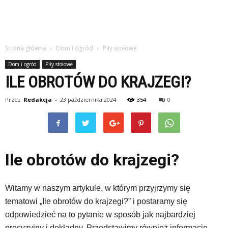
Strona główna
Dom i ogród
Piły stołowe
Dom i ogród
Piły stołowe
ILE OBROTÓW DO KRAJZEGI?
Przez
Redakcja
-
23 października 2024
354
0
Ile obrotów do krajzegi?
Witamy w naszym artykule, w którym przyjrzymy się
tematowi „Ile obrotów do krajzegi?” i postaramy się
odpowiedzieć na to pytanie w sposób jak najbardziej
precyzyjny i dokładny. Przedstawimy również informacje,