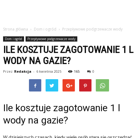
Strona główna
Dom i ogród
Przepływowe podgrzewacze wody
Dom i ogród
Przepływowe podgrzewacze wody
ILE KOSZTUJE ZAGOTOWANIE 1 L
WODY NA GAZIE?
Przez
Redakcja
-
6 kwietnia 2025
165
0
Ile kosztuje zagotowanie 1 l
wody na gazie?
W dzisiejszych czasach, kiedy wiele osób stara się oszczędzać