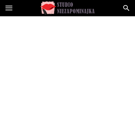
Studioniezapominajka.pl