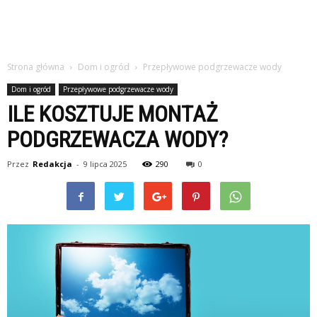
Strona główna
Dom i ogród
Przepływowe podgrzewacze wody
Dom i ogród
Przepływowe podgrzewacze wody
ILE KOSZTUJE MONTAŻ
PODGRZEWACZA WODY?
Przez
Redakcja
-
9 lipca 2025
290
0