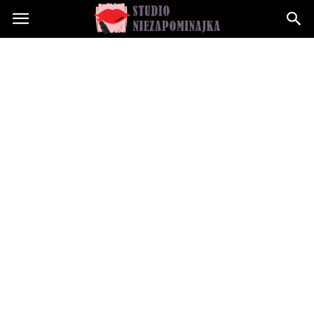
Studioniezapominajka.pl