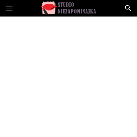
Studioniezapominajka.pl