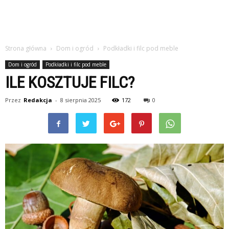
Strona główna
Dom i ogród
Podkładki i filc pod meble
Dom i ogród
Podkładki i filc pod meble
ILE KOSZTUJE FILC?
Przez
Redakcja
-
8 sierpnia 2025
172
0