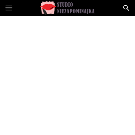
Studioniezapominajka.pl