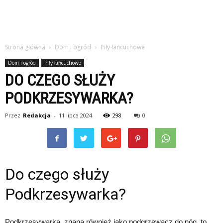
Strona główna
Dom i ogród
Piły łańcuchowe
Dom i ogród
Piły łańcuchowe
DO CZEGO SŁUŻY
PODKRZESYWARKA?
Przez
Redakcja
-
11 lipca 2024
298
0
Do czego służy
Podkrzesywarka?
Podkrzesywarka, znana również jako podgrzewacz do nóg, to