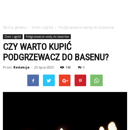
Strona główna
Dom i ogród
Podgrzewacze wody do basenów
Dom i ogród
Podgrzewacze wody do basenów
CZY WARTO KUPIĆ
PODGRZEWACZ DO BASENU?
Przez
Redakcja
-
23 lipca 2025
160
0