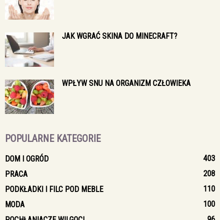
JAK WGRAĆ SKINA DO MINECRAFT?
WPŁYW SNU NA ORGANIZM CZŁOWIEKA
POPULARNE KATEGORIE
403
DOM I OGRÓD
208
PRACA
110
PODKŁADKI I FILC POD MEBLE
100
MODA
96
POCHŁANIACZE WILGOCI