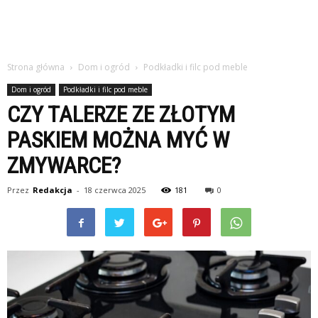
Strona główna
Dom i ogród
Podkładki i filc pod meble
Dom i ogród
Podkładki i filc pod meble
CZY TALERZE ZE ZŁOTYM
PASKIEM MOŻNA MYĆ W
ZMYWARCE?
Przez
Redakcja
-
18 czerwca 2025
181
0