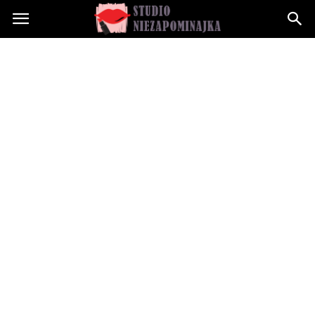
Studioniezapominajka.pl