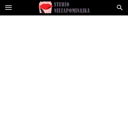
Studioniezapominajka.pl