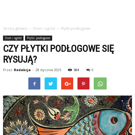
Strona główna
Dom i ogród
Płytki podłogowe
Dom i ogród
Płytki podłogowe
CZY PŁYTKI PODŁOGOWE SIĘ
RYSUJĄ?
Przez
Redakcja
-
28 stycznia 2025
584
0