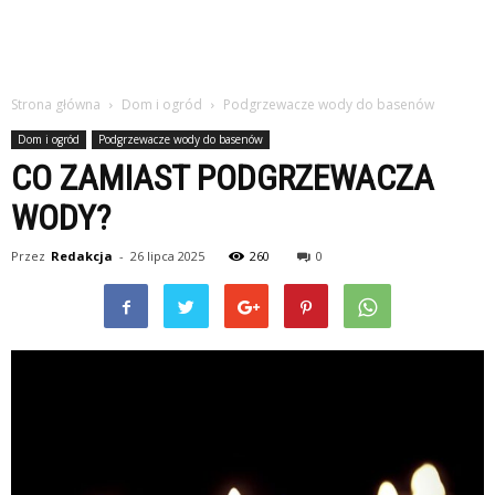
Strona główna
Dom i ogród
Podgrzewacze wody do basenów
Dom i ogród
Podgrzewacze wody do basenów
CO ZAMIAST PODGRZEWACZA
WODY?
Przez
Redakcja
-
26 lipca 2025
260
0