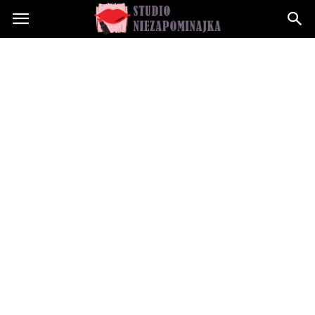
Studioniezapominajka.pl